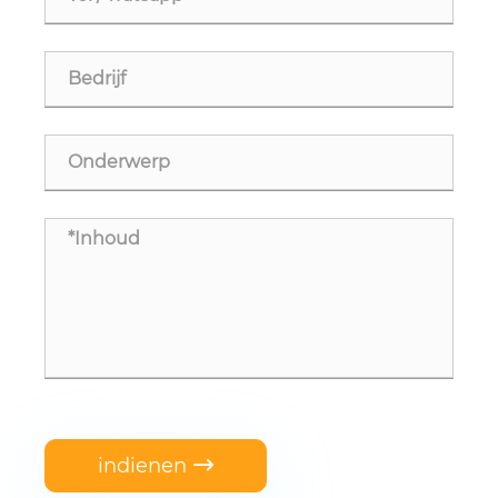
indienen
