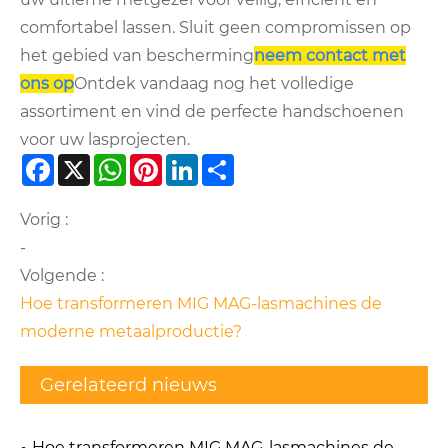
comfortabel lassen. Sluit geen compromissen op
het gebied van bescherming
neem contact met
ons op
Ontdek vandaag nog het volledige
assortiment en vind de perfecte handschoenen
voor uw lasprojecten.
Facebook
X
WhatsApp
Pinterest
LinkedIn
Share
Vorig :
-
Volgende :
Hoe transformeren MIG MAG-lasmachines de
moderne metaalproductie?
Gerelateerd nieuws
Hoe transformeren MIG MAG-lasmachines de