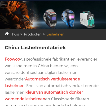
Thuis
Producten
Lashelmen
China Lashelmenfabriek
Foowoo
Als professionele fabrikant en leverancier
van lashelmen in China bieden wij een
verscheidenheid aan stijlen lashelmen,
waaronder
Automatisch verduisterende
lashelmen
, Shell van automatisch verduisterende
lashelmen,
Kleur van automatisch donker
wordende lashelmen
en Classic-serie filteren
automatisch donker wordende lashelmen.