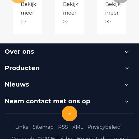
Bekijk
Bekijk
Bekijk
de
MAG-
DC-
ie
veiligheid
lasmachines
inverter-
meer
meer
meer
en
de
luchtplasmas
>>
>>
>>
prestaties?
moderne
essentieel
metaalproductie?
voor
ren?
moderne
metaalbewer
Over ons
Producten
Nieuws
Neem contact met ons op
Links
Sitemap
RSS
XML
Privacybeleid
Copyright © 2026 Taizhou Huawo Industry and