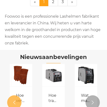
«
1
2
3
»
Foowoo is een professionele Lashelmen fabrikant
en leverancier in China. Wij heten u van harte
welkom in de groothandel in producten van hoge
kwaliteit tegen een concurrerende prijs vanuit
onze fabriek.
Nieuwsaanbevelingen
isch
terende
en
Hoe
Hoe
Wat
verbeteren
transformeren
maakt


id
lashandschoenen
MIG
een