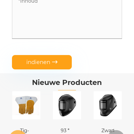
indienen

Nieuwe Producten
Tig-
93 *
Zwarte