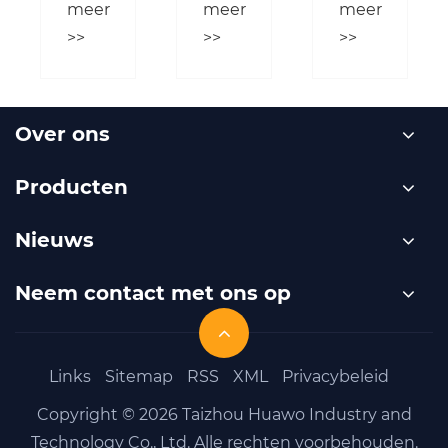
IGBT-
veiligheid
inverter-
meer
meer
meer
arheid
lasmachines?
en
luchtplasmas
>>
>>
>>
prestaties?
essentieel
voor
moderne
metaalbewer
Over ons
Producten
Nieuws
Neem contact met ons op
Links
Sitemap
RSS
XML
Privacybeleid
Copyright © 2026 Taizhou Huawo Industry and
Technology Co., Ltd. Alle rechten voorbehouden.