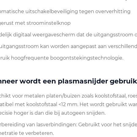
tomatische uitschakelbeveiliging tegen oververhitting
tgerust met stroominstelknop
idelijk digitaal weergavescherm dat de uitgangsstroom 
 uitgangsstroom kan worden aangepast aan verschillende
bruik hoogfrequente boogontstekingstechnologie.
neer wordt een plasmasnijder gebruik
chikt voor metalen platen/buizen zoals koolstofstaal, roe
tibel met koolstofstaal <12 mm. Het wordt gebruikt wan
ecisie hoger is dan die bij autogeen snijden.
rbereiding van lasverbindingen: Gebruikt voor het snijde
etratie te verbeteren.