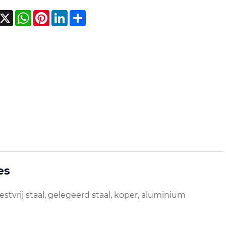
acebook
X
WhatsApp
Pinterest
LinkedIn
Share
es
estvrij staal, gelegeerd staal, koper, aluminium