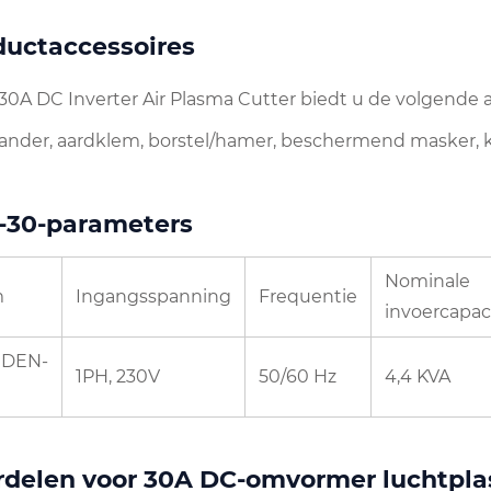
ductaccessoires
30A DC Inverter Air Plasma Cutter biedt u de volgende a
rander, aardklem, borstel/hamer, beschermend masker, 
-30-parameters
Nominale
m
Ingangsspanning
Frequentie
invoercapaci
JDEN-
1PH, 230V
50/60 Hz
4,4 KVA
rdelen voor 30A DC-omvormer luchtpla