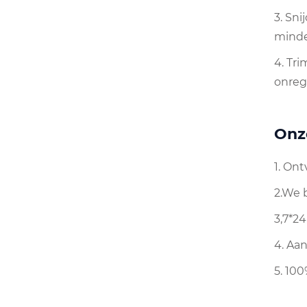
3. Sn
minde
4. Tr
onreg
Onz
1. On
2.We 
3,7*24
4. Aa
5. 10