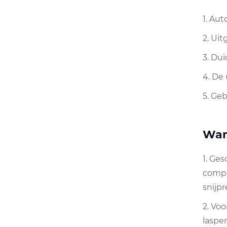
1. Au
2. Ui
3. Du
4. De
5. Ge
Wan
1. Ges
compa
snijpr
2. Voo
laspen