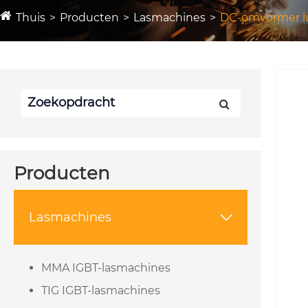
Thuis
Producten
Lasmachines
DC-omvormer lu
Producten
Lasmachines

MMA IGBT-lasmachines
TIG IGBT-lasmachines