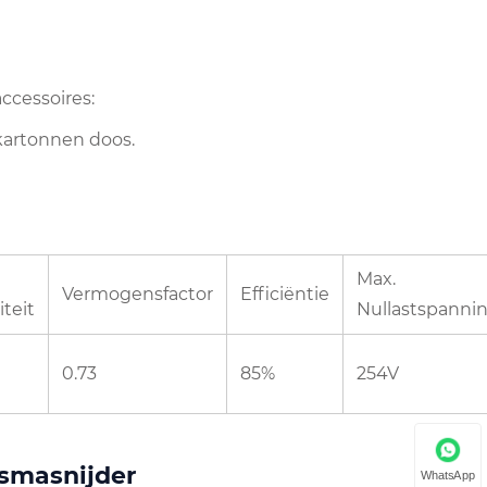
ccessoires:
kartonnen doos.
Max.
Vermogensfactor
Efficiëntie
teit
Nullastspanni
0.73
85%
254V
smasnijder
WhatsApp