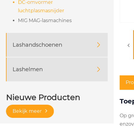
DC-omvormer
luchtplasmasnijder
MIG MAG-lasmachines
Lashandschoenen

Lashelmen

Pro
Nieuwe Producten
Toe
Bekijk meer
Op gro
enzov