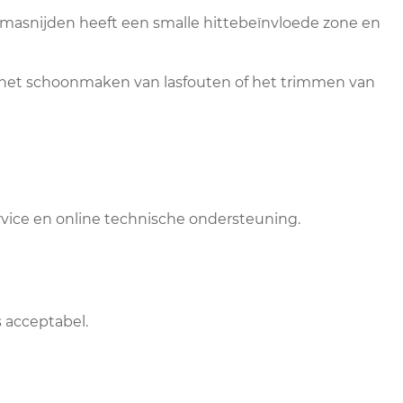
smasnijden heeft een smalle hittebeïnvloede zone en
g, het schoonmaken van lasfouten of het trimmen van
rvice en online technische ondersteuning.
s acceptabel.