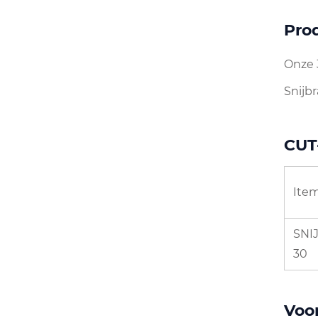
Pro
Onze 
Snijb
CUT
Ite
SNI
30
Voo