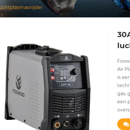
chtplasmasnijder
30
luc
Foowo
Air P
is ee
techn
gas, 
een p
overs