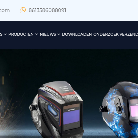
.com
8613586088091
S
PRODUCTEN
NIEUWS
DOWNLOADEN
ONDERZOEK VERZEN